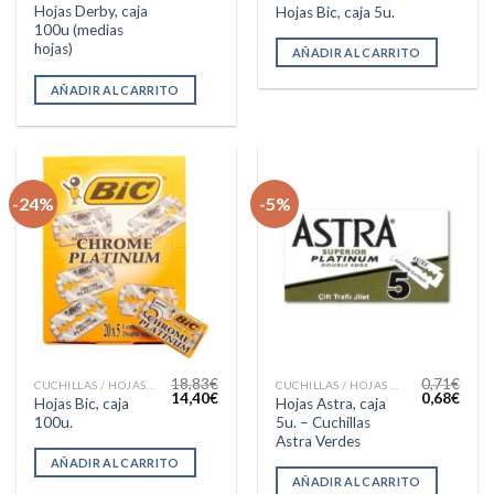
Hojas Derby, caja
Hojas Bic, caja 5u.
100u (medias
hojas)
AÑADIR AL CARRITO
AÑADIR AL CARRITO
-24%
-5%
18,83
€
0,71
€
CUCHILLAS / HOJAS AFEITAR
CUCHILLAS / HOJAS AFEITAR
El
El
El
El
14,40
€
0,68
€
Hojas Bic, caja
Hojas Astra, caja
precio
precio
precio
preci
100u.
5u. – Cuchillas
original
actual
original
actua
era:
es:
era:
es:
Astra Verdes
18,83€.
14,40€.
0,71€.
0,68€
AÑADIR AL CARRITO
AÑADIR AL CARRITO