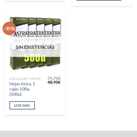
-35%
SIN EXISTENCIAS
74,75
€
CUCHILLAS / HOJAS AFEITAR
El
El
48,90
€
Hojas Astra, 5
precio
precio
cajas 100u.
original
actual
era:
es:
(500u)
74,75€.
48,90€.
LEER MÁS