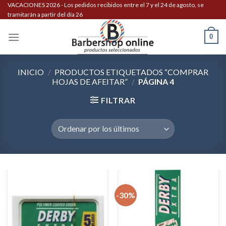
Skip
VACACIONES 2026 - Los pedidos recibidos entre el 7 y el 24 de agosto, se
tramitarán a partir del día 26
to
content
0
INICIO
/
PRODUCTOS ETIQUETADOS “COMPRAR
HOJAS DE AFEITAR”
/
PÁGINA 4
FILTRAR
-30%