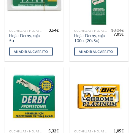
0,54
€
10,04
€
CUCHILLAS / HOJAS AFEITAR
CUCHILLAS / HOJAS AFEITAR
El
El
7,03
€
Hojas Derby, caja
Hojas Derby, caja
precio
preci
5u
100u. (20x5u)
original
actua
era:
es:
10,04€.
7,03€
AÑADIR AL CARRITO
AÑADIR AL CARRITO
5,32
€
1,05
€
CUCHILLAS / HOJAS AFEITAR
CUCHILLAS / HOJAS AFEITAR