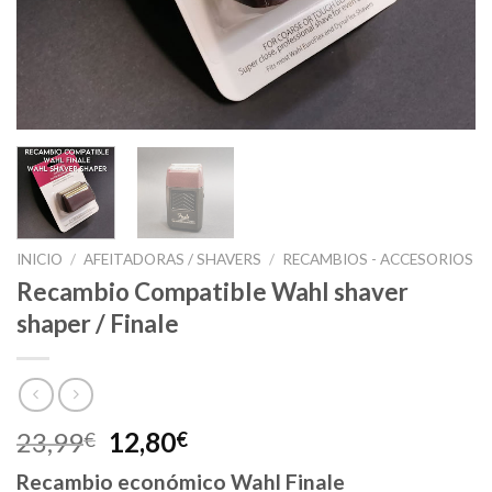
INICIO
/
AFEITADORAS / SHAVERS
/
RECAMBIOS - ACCESORIOS
Recambio Compatible Wahl shaver
shaper / Finale
El
El
23,99
12,80
€
€
precio
precio
Recambio económico Wahl Finale