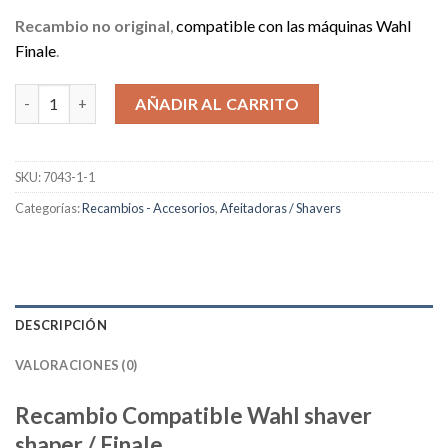
original
actual
era:
es:
Recambio no original
,
compatible con las máquinas Wahl
23,99€.
12,80€.
Finale
.
Recambio Compatible Wahl shaver shaper / Finale cantidad
AÑADIR AL CARRITO
SKU:
7043-1-1
Categorías:
Recambios - Accesorios
,
Afeitadoras / Shavers
DESCRIPCIÓN
VALORACIONES (0)
Recambio Compatible Wahl shaver
shaper / Finale