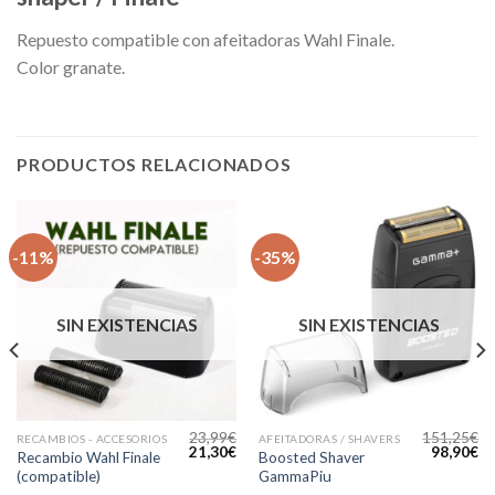
Repuesto compatible con afeitadoras Wahl Finale.
Color granate.
PRODUCTOS RELACIONADOS
-11%
-35%
SIN EXISTENCIAS
SIN EXISTENCIAS
23,99
€
151,25
€
RECAMBIOS - ACCESORIOS
AFEITADORAS / SHAVERS
l
El
El
El
El
21,30
€
98,90
€
Recambio Wahl Finale
Boosted Shaver
precio
precio
precio
precio
pr
(compatible)
GammaPiu
actual
original
actual
original
ac
s:
era:
es:
era:
es