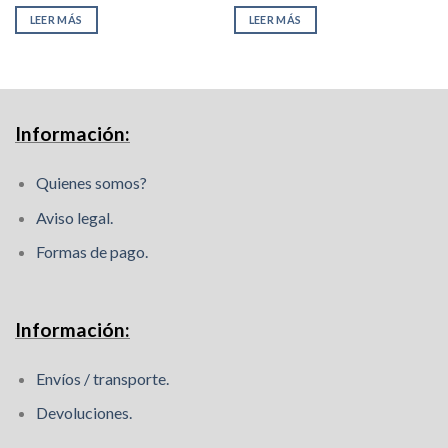
12,97€.
23,99€.
21,30€.
151,25€.
98
LEER MÁS
LEER MÁS
Información:
Quienes somos?
Aviso legal.
Formas de pago.
Información:
Envíos / transporte.
Devoluciones.