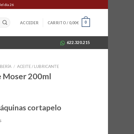
el día 26
0
ACCEDER
CARRITO /
0,00
€
622.320.215
RBERÍA
/
ACEITE / LUBRICANTE
te Moser 200ml
o
áquinas cortapelo
s