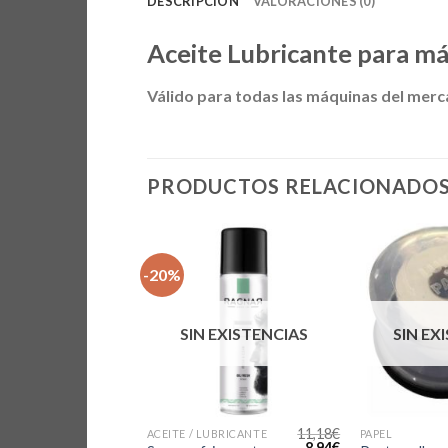
DESCRIPCIÓN
VALORACIONES (0)
Aceite Lubricante para má
Válido para todas las máquinas del merc
PRODUCTOS RELACIONADO
-20%
 EXISTENCIAS
SIN EXISTENCIAS
SIN EX
13,10
€
11,18
€
 ANDIS
ACEITE / LUBRICANTE
PAPEL
El
El
8,94
€