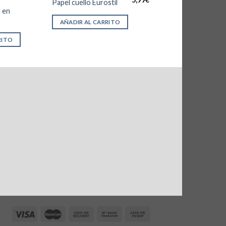
Papel cuello Eurostil
precio
precio
5 en
original
actual
era:
es:
AÑADIR AL CARRITO
9,97€.
5,99€.
RITO