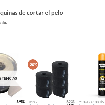
quinas de cortar el pelo
ado.
S
-20%
ISTENCIAS
3,95
€
8,23
€
PAPEL
VARIOS / BARBERÍA
El
El
6,58
€