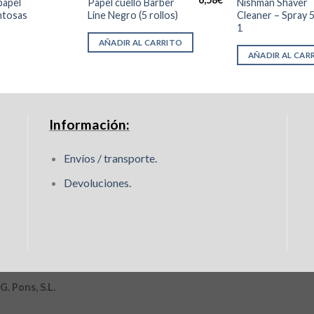
papel
Papel cuello Barber
Nishman Shaver
precio
precio
ntosas
Line Negro (5 rollos)
Cleaner – Spray 
original
actual
1
era:
es:
8,23€.
6,58€.
AÑADIR AL CARRITO
AÑADIR AL CAR
Información:
Envíos / transporte.
Devoluciones.
G. Pons, S.L.