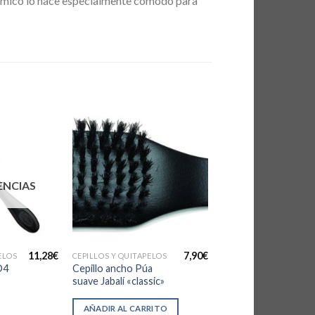
gonómico lo hace especialmente cómodo para
ENCIAS
11,28
€
7,90
€
ELOS
CEPILLOS Y QUITAPELOS
D4
Cepillo ancho Púa
suave Jabalí «classic»
AÑADIR AL CARRITO