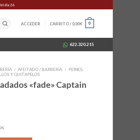
el día 26
0
ACCEDER
CARRITO /
0,00
€
622.320.215
RBERÍA
/
AFEITADO / BARBERÍA
/
PEINES,
LLOS Y QUITAPELOS
radados «fade» Captain
os