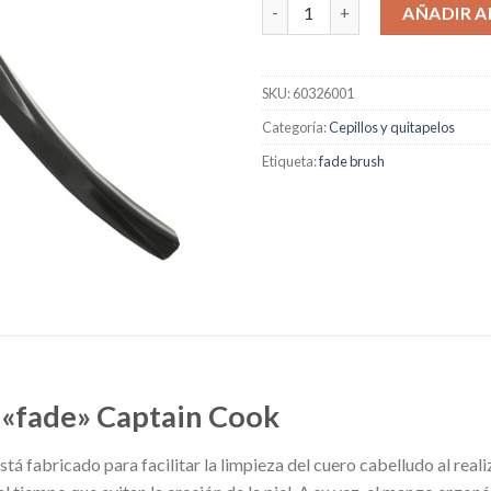
Cepillo para degradados "fade
AÑADIR A
SKU:
60326001
Categoría:
Cepillos y quitapelos
Etiqueta:
fade brush
 «fade» Captain Cook
tá fabricado para facilitar la limpieza del cuero cabelludo al real