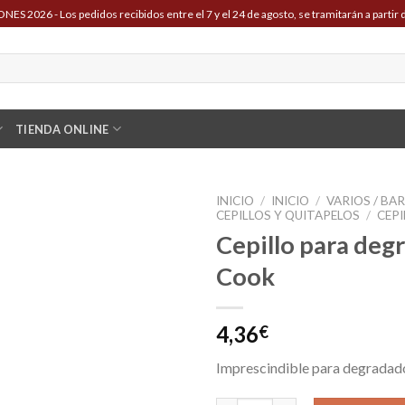
ES 2026 - Los pedidos recibidos entre el 7 y el 24 de agosto, se tramitarán a partir d
TIENDA ONLINE
INICIO
/
INICIO
/
VARIOS / BA
CEPILLOS Y QUITAPELOS
/
CEPI
Cepillo para deg
Cook
4,36
€
Imprescindible para degradad