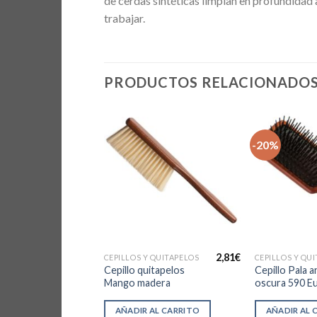
de cerdas sintéticas limpian en profundidad 
trabajar.
PRODUCTOS RELACIONADO
-20%
 EXISTENCIAS
10,53
€
2,81
€
 QUITAPELOS
CEPILLOS Y QUITAPELOS
CEPILLOS Y QU
ble Annie
Cepillo quitapelos
Cepillo Pala 
21cm
Mango madera
oscura 590 Eu
S
AÑADIR AL CARRITO
AÑADIR AL 