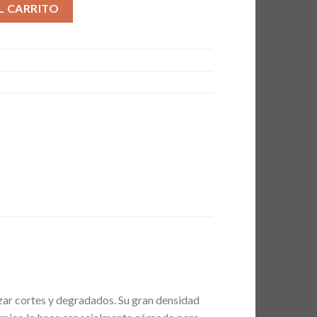
" Captain Cook cantidad
L CARRITO
izar cortes y degradados. Su gran densidad