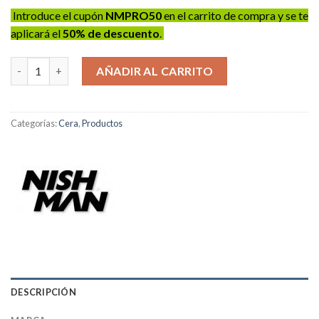
Introduce el cupón
NMPRO50
en el carrito de compra y se te
aplicará el
50% de descuento
.
Cera NISHMAN M1 - 100ml cantidad
AÑADIR AL CARRITO
Categorías:
Cera
,
Productos
DESCRIPCIÓN