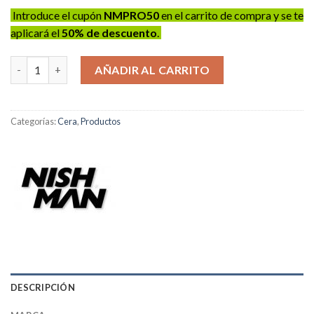
Introduce el cupón
NMPRO50
en el carrito de compra y se te
aplicará el
50% de descuento
.
Cera NISHMAN M9 - 100ml cantidad
AÑADIR AL CARRITO
Categorías:
Cera
,
Productos
DESCRIPCIÓN