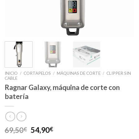
INICIO
/
CORTAPELOS
/
MÁQUINAS DE CORTE
/
CLIPPER SIN
CABLE
Ragnar Galaxy, máquina de corte con
batería
El
El
69,50
54,90
€
€
precio
precio