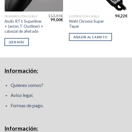
153,94
€
94,22
€
TRIMMER CON CABLE
CLIPPER CON CABLE
l
El
El
99,00
€
Andis RT1 Superliner
Wahl Chrome Super
precio
precio
precio
+ (antes T-Outliner) +
Taper
actual
original
actual
s:
era:
es:
cabezal de afeitado
.
80,30€.
153,94€.
99,00€.
AÑADIR AL CARRITO
LEER MÁS
Información:
Quienes somos?
Aviso legal.
Formas de pago.
Información: