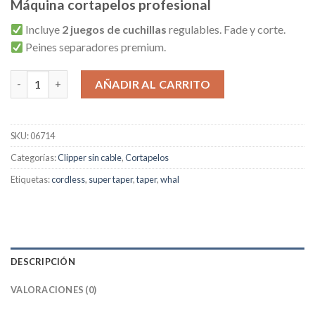
Máquina cortapelos profesional
original
actual
era:
es:
Incluye
2 juegos de cuchillas
regulables. Fade y corte.
69,50€.
54,90€.
Peines separadores premium.
Ragnar Galaxy, máquina de corte con batería cantidad
AÑADIR AL CARRITO
SKU:
06714
Categorías:
Clipper sin cable
,
Cortapelos
Etiquetas:
cordless
,
super taper
,
taper
,
whal
DESCRIPCIÓN
VALORACIONES (0)