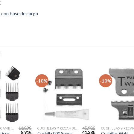
E
a con base de carga
S
-10%
-10%
11,89
€
45,98
€
CUCHILLAS Y RECAMBIOS PARA CORTAPELOS PROFESIONALES
CUCHILLAS Y RECAMBIOS PARA CORTAPELOS PROFESIONALES
El
El
El
El
8,91
€
41,38
€
ticos
Cuchilla 000 Super
Cuchillas Wahl