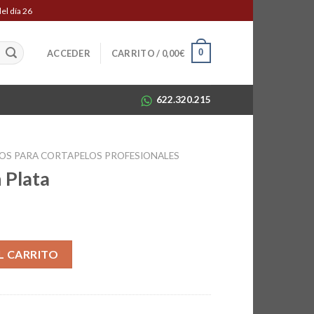
el día 26
0
ACCEDER
CARRITO /
0,00
€
622.320.215
IOS PARA CORTAPELOS PROFESIONALES
 Plata
io
ad
al
L CARRITO
5€.