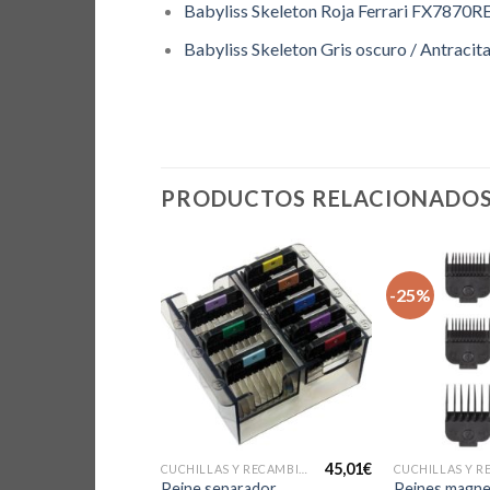
Babyliss Skeleton Roja Ferrari FX7870R
Babyliss Skeleton Gris oscuro / Antracit
PRODUCTOS RELACIONADO
-25%
45,98
€
45,01
€
CUCHILLAS Y RECAMBIOS PARA CORTAPELOS PROFESIONALES
CUCHILLAS Y RECAMBIOS PARA CORTAPELOS PROFESIONALES
El
El
41,38
€
 Moser
Peine separador
Peines magne