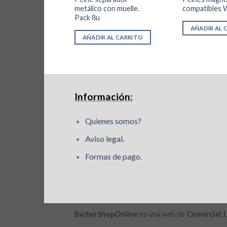
precio
precio
4 Standar
metálico con muelle.
compatibles 
original
actual
le y
Pack 8u
era:
es:
45,98€.
41,38€.
AÑADIR AL 
AÑADIR AL CARRITO
AL CARRITO
Información:
Quienes somos?
Aviso legal.
Formas de pago.
BarberShopOnline
es una web de
Comercial J.