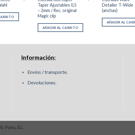
precio
precio
precio
precio
Wahl
Taper Ajustables 0,5
Detailer T-Wide
original
actual
original
actual
– 2mm / Rec. original
(anchas)
era:
es:
era:
es:
11,89€.
8,91€.
45,98€.
41,38€.
Magic clip
CARRITO
AÑADIR AL CAR
AÑADIR AL CARRITO
Información:
Envíos / transporte.
Devoluciones.
G. Pons, S.L.