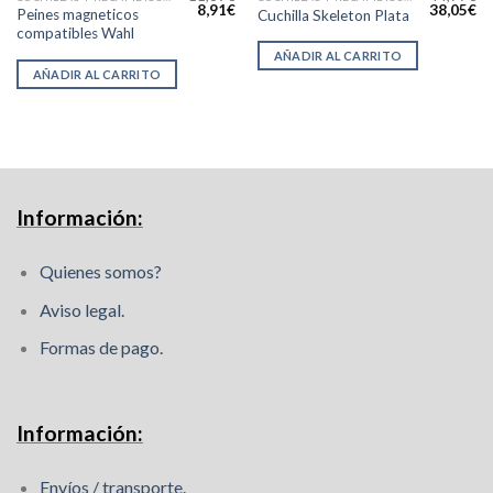
l
El
El
El
El
8,91
€
38,05
€
Peines magneticos
Cuchilla Skeleton Plata
precio
precio
precio
precio
pr
compatibles Wahl
actual
original
actual
original
ac
s:
era:
es:
era:
es
AÑADIR AL CARRITO
34,85€.
11,89€.
8,91€.
44,77€.
38
AÑADIR AL CARRITO
Información:
Quienes somos?
Aviso legal.
Formas de pago.
Información:
Envíos / transporte.