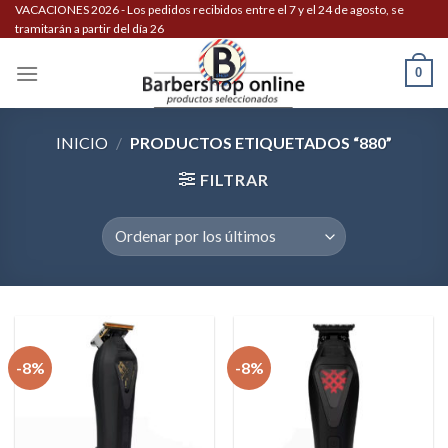
Skip
VACACIONES 2026 - Los pedidos recibidos entre el 7 y el 24 de agosto, se
tramitarán a partir del día 26
to
content
0
INICIO
/
PRODUCTOS ETIQUETADOS “880”
FILTRAR
-8%
-8%