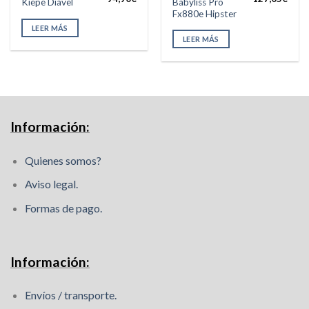
Babyliss Pro
Kiepe Diavel
precio
precio
precio
preci
Fx880e Hipster
original
actual
original
actua
era:
es:
era:
es:
LEER MÁS
102,61€.
94,90€.
181,50€.
127,
LEER MÁS
Información:
Quienes somos?
Aviso legal.
Formas de pago.
Información:
Envíos / transporte.