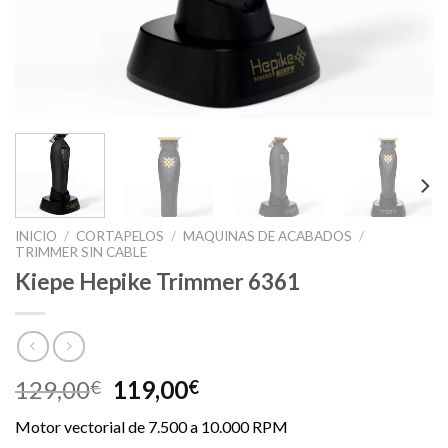
INICIO
/
CORTAPELOS
/
MAQUINAS DE ACABADOS
/
TRIMMER SIN CABLE
Kiepe Hepike Trimmer 6361
El
El
129,00
119,00
€
€
precio
precio
Motor vectorial de 7.500 a 10.000 RPM
original
actual