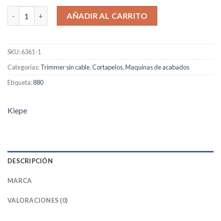
era:
es:
Kiepe Hepike Trimmer 6361 cantidad
AÑADIR AL CARRITO
129,00€.
119,00€.
SKU:
6361-1
Categorías:
Trimmer sin cable
,
Cortapelos
,
Maquinas de acabados
Etiqueta:
880
Kiepe
DESCRIPCIÓN
MARCA
VALORACIONES (0)