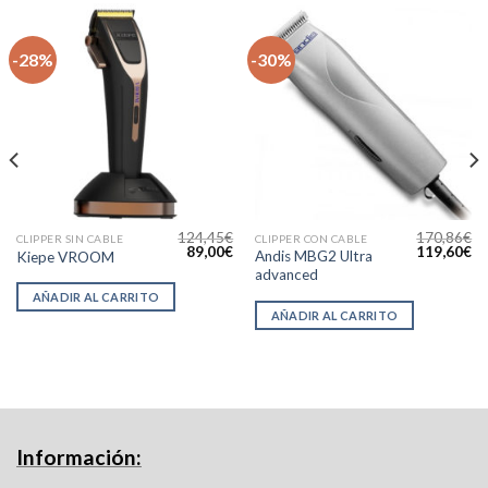
-28%
-30%
124,45
€
170,86
€
CLIPPER SIN CABLE
CLIPPER CON CABLE
l
El
El
El
El
89,00
€
119,60
€
Andis MBG2 Ultra
Kiepe VROOM
precio
precio
precio
precio
pr
advanced
actual
original
actual
original
ac
s:
era:
es:
era:
es
AÑADIR AL CARRITO
.
84,49€.
124,45€.
89,00€.
170,86€.
11
AÑADIR AL CARRITO
Información: