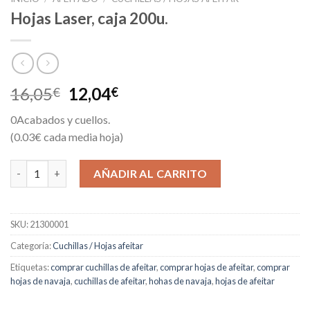
Hojas Laser, caja 200u.
El
El
16,05
12,04
€
€
precio
precio
0Acabados y cuellos.
original
actual
(0.03€ cada media hoja)
era:
es:
16,05€.
12,04€.
Hojas Laser, caja 200u. cantidad
AÑADIR AL CARRITO
SKU:
21300001
Categoría:
Cuchillas / Hojas afeitar
Etiquetas:
comprar cuchillas de afeitar
,
comprar hojas de afeitar
,
comprar
hojas de navaja
,
cuchillas de afeitar
,
hohas de navaja
,
hojas de afeitar