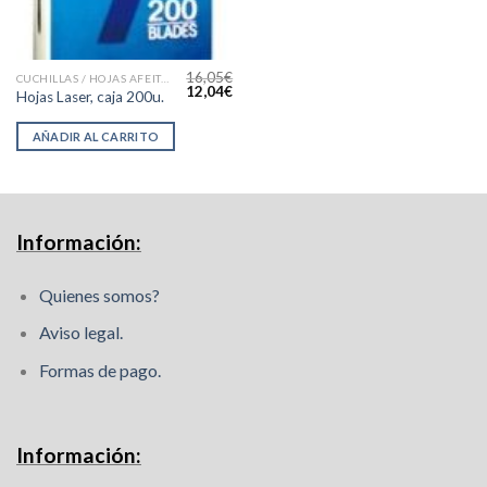
16,05
€
CUCHILLAS / HOJAS AFEITAR
El
El
12,04
€
Hojas Laser, caja 200u.
precio
precio
original
actual
era:
es:
AÑADIR AL CARRITO
16,05€.
12,04€.
Información:
Quienes somos?
Aviso legal.
Formas de pago.
Información: