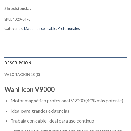
95,00€.
75,99€.
Sin existencias
SKU:
4020-0470
Categorías:
Maquinas con cable
,
Profesionales
DESCRIPCIÓN
VALORACIONES (0)
Wahl Icon V9000
Motor magnético profesional V9000 (40% más potente)
Ideal para grandes exigencias
Trabaja con cable, ideal para uso continuo
Gran potencia, alta precisión con cuchillas profesionales