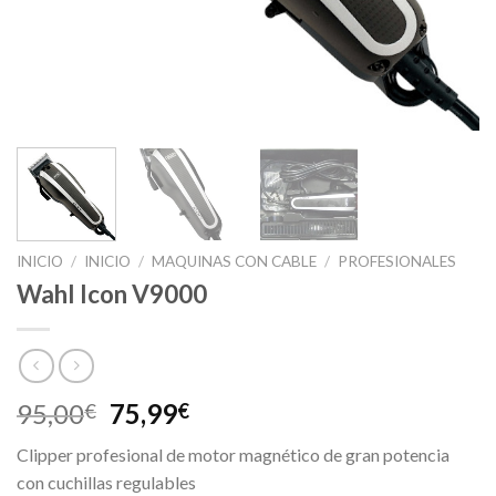
INICIO
/
INICIO
/
MAQUINAS CON CABLE
/
PROFESIONALES
Wahl Icon V9000
El
El
95,00
75,99
€
€
precio
precio
Clipper profesional de motor magnético de gran potencia
original
actual
con cuchillas regulables
era:
es: