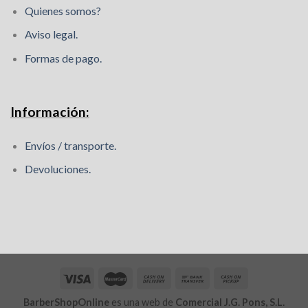
Quienes somos?
Aviso legal.
Formas de pago.
Información:
Envíos / transporte.
Devoluciones.
BarberShopOnline
es una web de
Comercial J.G. Pons, S.L.