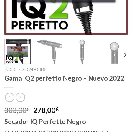
INICIO
/
SECADORES
Gama IQ2 perfetto Negro – Nuevo 2022
El
El
303,00
278,00
€
€
precio
precio
Secador IQ Perfetto Negro
original
actual
era:
es: