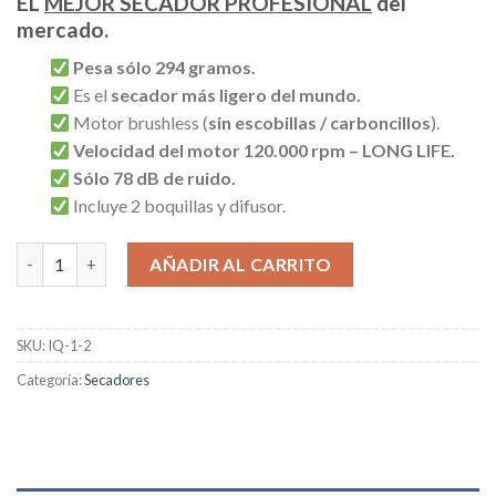
EL
MEJOR SECADOR PROFESIONAL
del
303,00€.
278,00€.
mercado.
Pesa sólo 294 gramos.
Es el
secador más ligero del mundo.
Motor brushless (
sin escobillas / carboncillos
).
Velocidad del motor 120.000 rpm – LONG LIFE.
Sólo 78 dB de ruido.
Incluye 2 boquillas y difusor.
Gama IQ2 perfetto Negro - Nuevo 2022 cantidad
AÑADIR AL CARRITO
SKU:
IQ-1-2
Categoría:
Secadores