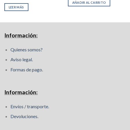
s:
era:
es
AÑADIR AL CARRITO
138,90€.
179,00€.
13
LEER MÁS
Información:
Quienes somos?
Aviso legal.
Formas de pago.
Información:
Envíos / transporte.
Devoluciones.