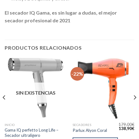
El secador IQ Gama, es sin lugar a dudas, el mejor
secador profesional de 2021
PRODUCTOS RELACIONADOS
-22%
SIN EXISTENCIAS
179,00
€
INICIO
SECADORES
l
El
El
138,90
€
Gama IQ perfetto Long Life –
Parlux Alyon Coral
precio
precio
pr
Secador ultraligero
actual
original
ac