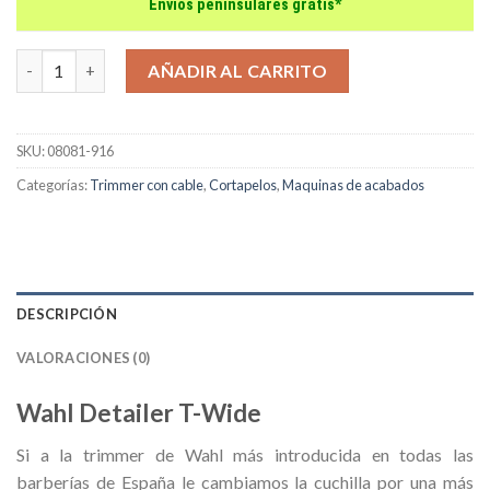
Envíos peninsulares gratis*
Wahl Detailer T-Wide - TOP 2021 cantidad
AÑADIR AL CARRITO
SKU:
08081-916
Categorías:
Trimmer con cable
,
Cortapelos
,
Maquinas de acabados
DESCRIPCIÓN
VALORACIONES (0)
Wahl Detailer T-Wide
Si a la trimmer de Wahl más introducida en todas las
barberías de España le cambiamos la cuchilla por una más