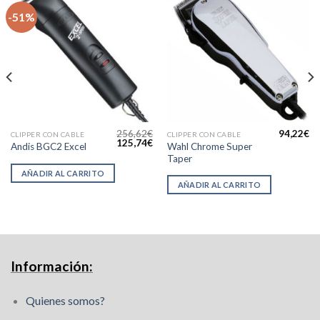
-51%
256,62
€
94,22
€
CLIPPER CON CABLE
CLIPPER CON CABLE
l
El
El
125,74
€
Wahl Chrome Super
Andis BGC2 Excel
precio
precio
precio
Taper
actual
original
actual
s:
era:
es:
AÑADIR AL CARRITO
84,12€.
256,62€.
125,74€.
AÑADIR AL CARRITO
Información:
Quienes somos?