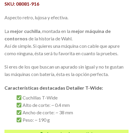
era:
es:
SKU: 08081-916
118,56€.
94,84€.
Aspecto retro, lujosa y efectiva.
La
mejor cuchilla
, montada en la
mejor máquina de
contornos
de la historia de Wahl.
Así de simple. Si quieres una máquina con cable que apure
como ninguna, ésta será tu favorita en cuanto la pruebes.
Si eres de los que buscan un apurado sin igual y no te gustan
las máquinas con batería, ésta es la opción perfecta.
Características destacadas Detailer T-Wide:
Cuchillas T-Wide
Alto de corte: ~ 0.4 mm
Ancho de corte: ~ 38 mm
Peso: ~ 190 g