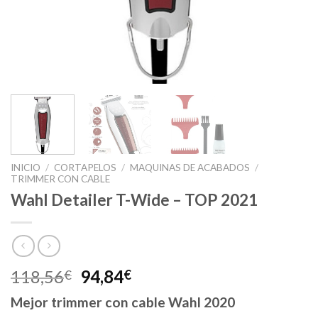
INICIO
/
CORTAPELOS
/
MAQUINAS DE ACABADOS
/
TRIMMER CON CABLE
Wahl Detailer T-Wide – TOP 2021
El
El
118,56
94,84
€
€
precio
precio
Mejor trimmer con cable Wahl 2020
original
actual