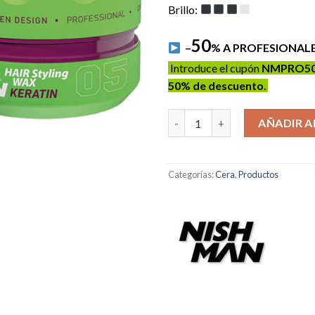
Brillo:
50
–
% A PROFESIONAL
Introduce el cupón
NMPRO5
50% de descuento
.
Cera NISHMAN 05 - Hair Stylin
AÑADIR A
Categorías:
Cera
,
Productos