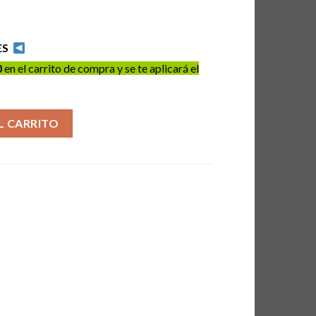
ES
0
en el carrito de compra y se te aplicará el
g Wax 150ml cantidad
L CARRITO