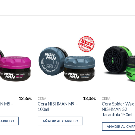
S
13,36
€
13,36
€
CERA
CERA
N M5 –
Cera NISHMAN M9 –
Cera Spider Wax
100ml
NISHMAN S2
Tarantula 150ml
CARRITO
AÑADIR AL CARRITO
AÑADIR AL CAR