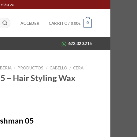
el día 26
0
ACCEDER
CARRITO /
0,00
€
622.320.215
RBERÍA
/
PRODUCTOS
/
CABELLO
/
CERA
 – Hair Styling Wax
ishman 05