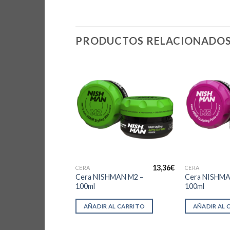
PRODUCTOS RELACIONADO
13,36
€
13,36
€
CERA
CERA
HMAN M1 –
Cera NISHMAN M2 –
Cera NISHMA
100ml
100ml
AL CARRITO
AÑADIR AL CARRITO
AÑADIR AL 