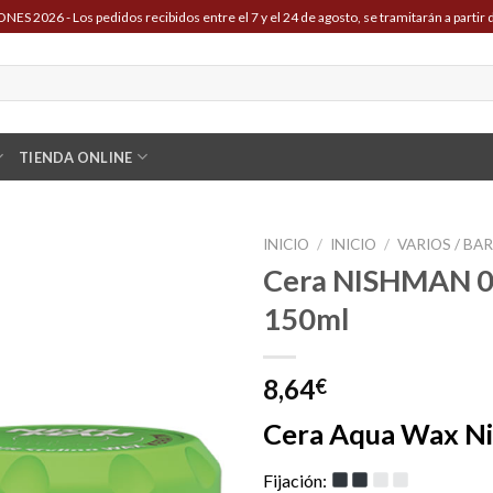
ES 2026 - Los pedidos recibidos entre el 7 y el 24 de agosto, se tramitarán a partir d
TIENDA ONLINE
INICIO
/
INICIO
/
VARIOS / BA
Cera NISHMAN 05
150ml
8,64
€
Cera Aqua Wax N
Fijación: