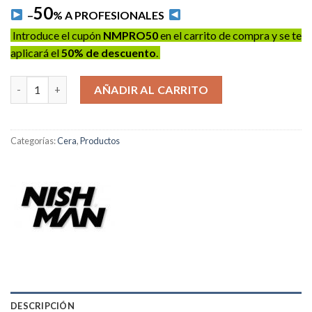
50
–
% A PROFESIONALES
Introduce el cupón
NMPRO50
en el carrito de compra y se te
aplicará el
50% de descuento
.
Cera NISHMAN 07 - Hair Styling Wax 150ml. Nº07 cantidad
AÑADIR AL CARRITO
Categorías:
Cera
,
Productos
DESCRIPCIÓN