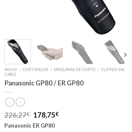
INICIO
/
CORTAPELOS
/
MÁQUINAS DE CORTE
/
CLIPPER SIN
CABLE
Panasonic GP80 / ER GP80
El
El
226,27
178,75
€
€
precio
precio
Panasonic ER GP80
original
actual