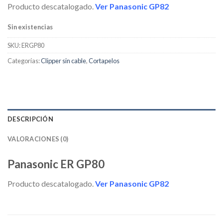
era:
es:
Producto descatalogado.
Ver Panasonic GP82
226,27€.
178,75€.
Sin existencias
SKU:
ERGP80
Categorías:
Clipper sin cable
,
Cortapelos
DESCRIPCIÓN
VALORACIONES (0)
Panasonic ER GP80
Producto descatalogado.
Ver Panasonic GP82