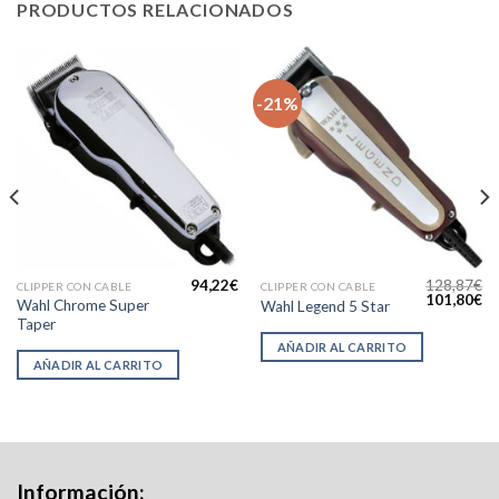
PRODUCTOS RELACIONADOS
-21%
94,22
€
128,87
€
CLIPPER CON CABLE
CLIPPER CON CABLE
l
El
El
101,80
€
Wahl Chrome Super
Wahl Legend 5 Star
precio
precio
pr
Taper
actual
original
ac
s:
era:
es
AÑADIR AL CARRITO
102,61€.
128,87€.
10
AÑADIR AL CARRITO
Información: