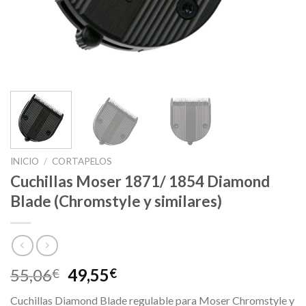
INICIO
/
CORTAPELOS
Cuchillas Moser 1871/ 1854 Diamond
Blade (Chromstyle y similares)
El
El
55,06
49,55
€
€
precio
precio
Cuchillas Diamond Blade regulable para Moser Chromstyle y