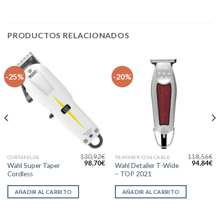
PRODUCTOS RELACIONADOS
-25%
-20%
130,92
€
118,56
€
CORTAPELOS
TRIMMER CON CABLE
l
El
El
El
El
98,70
€
94,84
€
Wahl Super Taper
Wahl Detailer T-Wide
precio
precio
precio
precio
pr
Cordless
– TOP 2021
actual
original
actual
original
ac
s:
era:
es:
era:
es
79,53€.
130,92€.
98,70€.
118,56€.
94
AÑADIR AL CARRITO
AÑADIR AL CARRITO