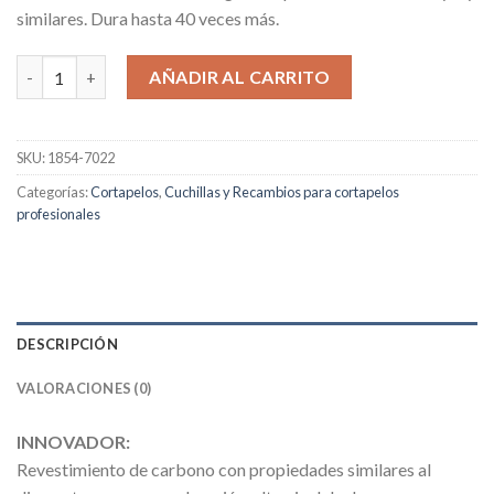
original
actual
similares. Dura hasta 40 veces más.
era:
es:
55,06€.
49,55€.
Cuchillas Moser 1871/ 1854 Diamond Blade (Chromstyle y simila
AÑADIR AL CARRITO
SKU:
1854-7022
Categorías:
Cortapelos
,
Cuchillas y Recambios para cortapelos
profesionales
DESCRIPCIÓN
VALORACIONES (0)
INNOVADOR:
Revestimiento de carbono con propiedades similares al