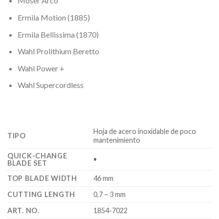
Moser Arco
Ermila Motion (1885)
Ermila Bellissima (1870)
Wahl Prolithium Beretto
Wahl Power +
Wahl Supercordless
Hoja de acero inoxidable de poco
TIPO
mantenimiento
QUICK-CHANGE
•
BLADE SET
TOP BLADE WIDTH
46 mm
CUTTING LENGTH
0,7 – 3 mm
ART. NO.
1854-7022