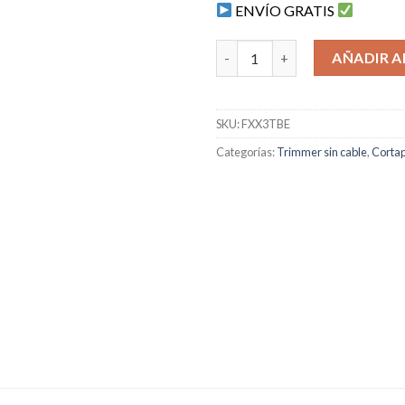
ENVÍO GRATIS
Babyliss FX3 Trimmer - FXX3T
AÑADIR A
SKU:
FXX3TBE
Categorías:
Trimmer sin cable
,
Corta