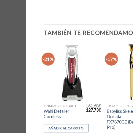
TAMBIÉN TE RECOMENDAM
-21%
-17%
161,68
€
TRIMMER SIN CABLE
TRIMMER SIN C
El
El
127,73
€
Wahl Detailer
Babyliss Skel
precio
precio
Cordless
Dorada –
original
actual
FX7870GE (Ba
era:
es:
161,68€.
127,73€.
Pro)
AÑADIR AL CARRITO