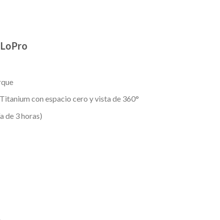
 LoPro
orque
Titanium con espacio cero y vista de 360°
a de 3 horas)
.