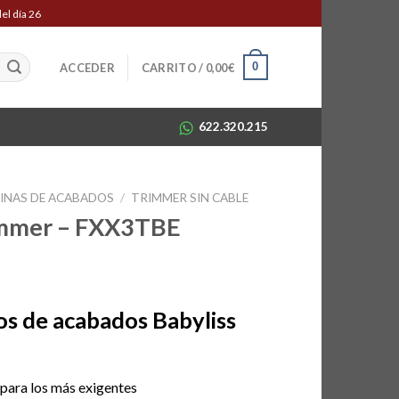
el día 26
0
ACCEDER
CARRITO /
0,00
€
622.320.215
INAS DE ACABADOS
/
TRIMMER SIN CABLE
immer – FXX3TBE
ecio
s de acabados Babyliss
tual
:
8,90€.
para los más exigentes