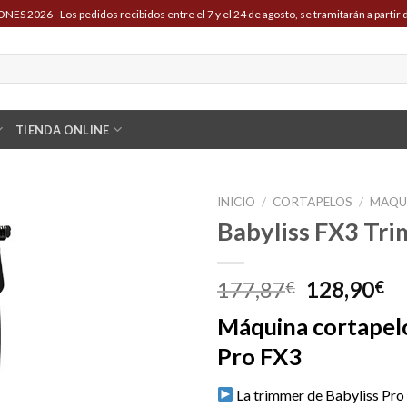
ES 2026 - Los pedidos recibidos entre el 7 y el 24 de agosto, se tramitarán a partir d
TIENDA ONLINE
INICIO
/
CORTAPELOS
/
MAQU
Babyliss FX3 Tr
El
El
177,87
128,90
€
€
precio
pr
Máquina cortapelo
original
ac
era:
es
Pro FX3
177,87€.
12
La trimmer de Babyliss Pro 