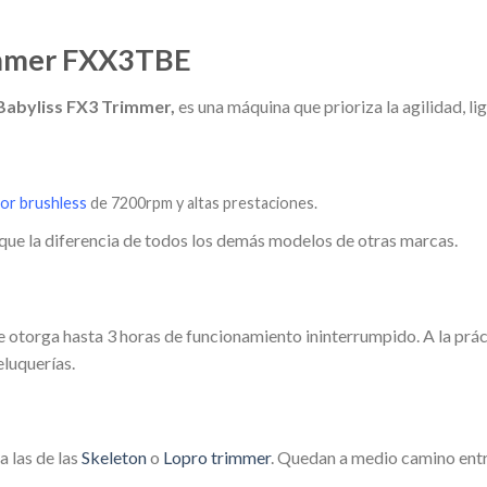
immer FXX3TBE
Babyliss FX3 Trimmer,
es una máquina que prioriza la agilidad, li
or brushless
de 7200rpm y altas prestaciones.
 que la diferencia de todos los demás modelos de otras marcas.
e otorga hasta 3 horas de funcionamiento ininterrumpido. A la prá
eluquerías.
a las de las
Skeleton
o
Lopro trimmer
. Quedan a medio camino ent