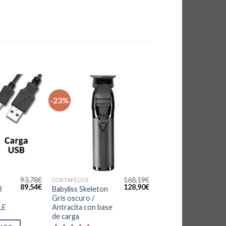
-23%
93,78
€
168,19
€
CORTAPELOS
El
El
El
El
89,54
€
128,90
€
R
Babyliss Skeleton
precio
precio
precio
precio
Gris oscuro /
original
actual
original
actual
LE
Antracita con base
era:
es:
era:
es:
93,78€.
89,54€.
168,19€.
128,90€.
de carga