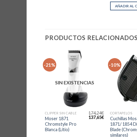
AÑADIR AL 
PRODUCTOS RELACIONADO
-21%
-10%
 EXISTENCIAS
SIN EXISTENCIAS
153,94
€
174,24
€
ON CABLE
CLIPPER SIN CABLE
CORTAPELOS
El
El
El
El
99,00
€
137,65
€
Moser 1871
Cuchillas Mos
precio
precio
precio
precio
 + (antes
Chromstyle Pro
1871/ 1854 D
original
actual
original
actual
) +
Blanca (Litio)
Blade (Chroms
era:
es:
era:
es:
153,94€.
99,00€.
174,24€.
137,65€.
 afeitado
similares)