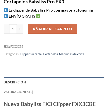
Cortapelos Babyliss Pro FX3
original
actual
era:
es:
La clipper de
Babyliss Pro con mayor autonomía
252,89€.
189,00€.
ENVÍO GRATIS
Babyliss FX3 Clipper - FXX3CBE - Babyliss Pro cantidad
AÑADIR AL CARRITO
SKU:
FXX3CBE
Categorías:
Clipper sin cable
,
Cortapelos
,
Máquinas de corte
DESCRIPCIÓN
VALORACIONES (0)
Nueva Babyliss FX3 Clipper FXX3CBE