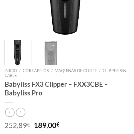
INICIO
/
CORTAPELOS
/
MÁQUINAS DE CORTE
/
CLIPPER SIN
CABLE
Babyliss FX3 Clipper – FXX3CBE –
Babyliss Pro
El
El
252,89
189,00
€
€
precio
precio